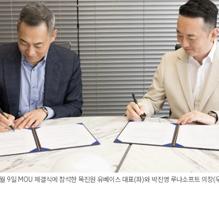
4월 9일 MOU 체결식에 참석한 목진원 유베이스 대표(좌)와 박진영 루나소프트 의장(우